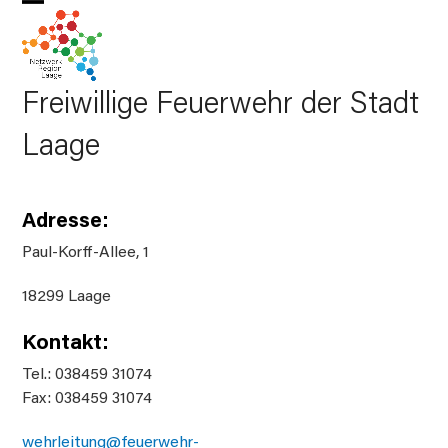
Skip
Open
Close
to
mobile
mobile
content
menu
menu
Freiwillige Feuerwehr der Stadt
Laage
Adresse:
Paul-Korff-Allee, 1
18299 Laage
Kontakt:
Tel.: 038459 31074
Fax: 038459 31074
wehrleitung@feuerwehr-