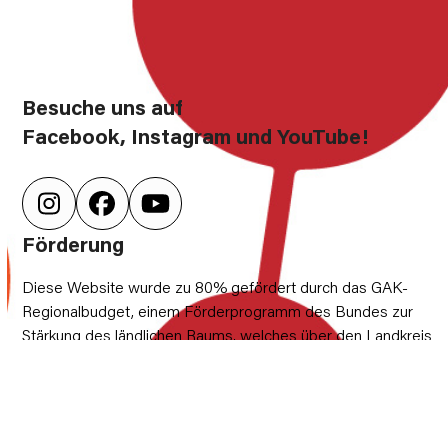
Besuche uns auf
Facebook, Instagram und YouTube!
Instagram
Facebook
YouTube
Förderung
Diese Website wurde zu 80% gefördert durch das GAK-
Regionalbudget, einem Förderprogramm des Bundes zur
Stärkung des ländlichen Raums, welches über den Landkreis
Rostock kofinanziert wird. 20% stammen aus dem Haushalt
der Gemeinden Dolgen am See, Hohen Sprenz, Wardow und
Laage.