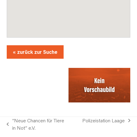
« zurück zur Suche
“Neue Chancen für Tiere
Polizeistation Laage
Nächster
vorheriger
in Not” e.V.
Beitrag:
Beitrag: