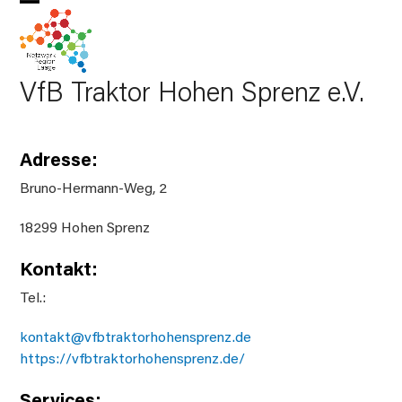
Skip
Open
Close
to
mobile
mobile
content
menu
menu
VfB Traktor Hohen Sprenz e.V.
Adresse:
Bruno-Hermann-Weg, 2
18299 Hohen Sprenz
Kontakt:
Tel.:
kontakt@vfbtraktorhohensprenz.de
https://vfbtraktorhohensprenz.de/
Services: