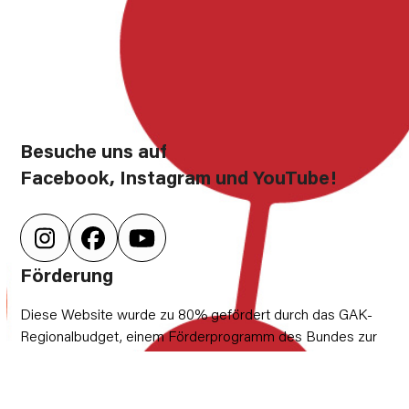
Besuche uns auf
Facebook, Instagram und YouTube!
Instagram
Facebook
YouTube
Förderung
Diese Website wurde zu 80% gefördert durch das GAK-
Regionalbudget, einem Förderprogramm des Bundes zur
Stärkung des ländlichen Raums, welches über den Landkreis
Rostock kofinanziert wird. 20% stammen aus dem Haushalt
der Gemeinden Dolgen am See, Hohen Sprenz, Wardow und