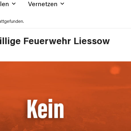
hlen
Vernetzen
attgefunden.
illige Feuerwehr Liessow