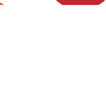
Förderung
Diese Website wurde zu 80% gefördert durch das GAK
Regionalbudget, einem Förderprogramm des Bundes z
Stärkung des ländlichen Raums, welches über den Land
Rostock kofinanziert wird. 20% stammen aus dem Haus
der Gemeinden Dolgen am See, Hohen Sprenz, Wardo
Laage.