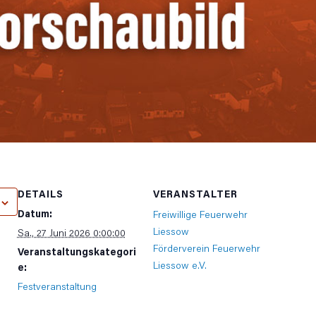
DETAILS
VERANSTALTER
Datum:
Freiwillige Feuerwehr
Liessow
Sa., 27 Juni 2026 0:00:00
Förderverein Feuerwehr
Veranstaltungskategori
Liessow e.V.
e:
Festveranstaltung