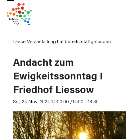
Skip
Open
Close
to
mobile
mobile
content
menu
menu
Diese Veranstaltung hat bereits stattgefunden.
Andacht zum
Ewigkeitssonntag I
Friedhof Liessow
So., 24 Nov. 2024 14:00:00 /14:00
-
14:30