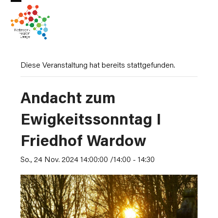
Skip
Open
Close
to
mobile
mobile
content
menu
menu
Diese Veranstaltung hat bereits stattgefunden.
Andacht zum
Ewigkeitssonntag I
Friedhof Wardow
So., 24 Nov. 2024 14:00:00 /14:00
-
14:30