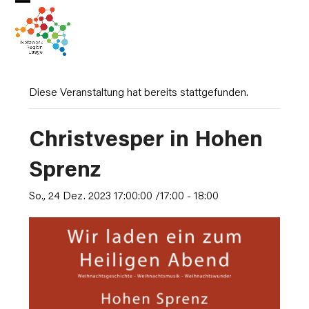
Skip
Open
Close
to
mobile
mobile
content
menu
menu
Diese Veranstaltung hat bereits stattgefunden.
Christvesper in Hohen
Sprenz
So., 24 Dez. 2023 17:00:00 /17:00
-
18:00