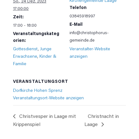
Kirchengemeinde Laage
So., 24 Dez. 2023
Telefon
17:00:00
03845918997
Zeit:
E-Mail
17:00 - 18:00
info@christophorus-
Veranstaltungskateg
gemeinde.de
orien:
Gottesdienst
,
Junge
Veranstalter-Website
Erwachsene
,
Kinder &
anzeigen
Familie
VERANSTALTUNGSORT
Dorfkirche Hohen Sprenz
Veranstaltungsort-Website anzeigen
Christvesper in Laage mit
Christnacht in
Krippenspiel
Laage