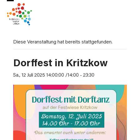
Skip
Open
Close
to
mobile
mobile
content
menu
menu
Diese Veranstaltung hat bereits stattgefunden.
Dorffest in Kritzkow
Sa., 12 Juli 2025 14:00:00 /14:00
-
23:30