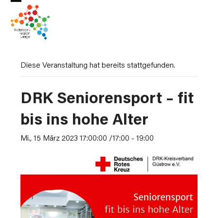
Skip
Open
Close
to
mobile
mobile
content
menu
menu
Diese Veranstaltung hat bereits stattgefunden.
DRK Seniorensport – fit
bis ins hohe Alter
Mi., 15 März 2023 17:00:00 /17:00
-
19:00