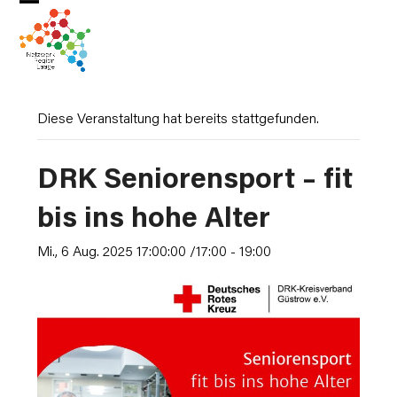
Skip
Open
Close
to
mobile
mobile
content
menu
menu
Diese Veranstaltung hat bereits stattgefunden.
DRK Seniorensport – fit
bis ins hohe Alter
Mi., 6 Aug. 2025 17:00:00 /17:00
-
19:00