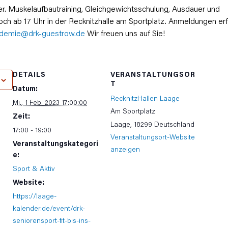
lter. Muskelaufbautraining, Gleichgewichtsschulung, Ausdauer und
och ab 17 Uhr in der Recknitzhalle am Sportplatz. Anmeldungen er
ademie@drk-guestrow.de
Wir freuen uns auf Sie!
DETAILS
VERANSTALTUNGSOR
T
Datum:
RecknitzHallen Laage
Mi., 1 Feb. 2023 17:00:00
Am Sportplatz
Zeit:
Laage
,
18299
Deutschland
17:00 - 19:00
Veranstaltungsort-Website
Veranstaltungskategori
anzeigen
e:
Sport & Aktiv
Website:
https://laage-
kalender.de/event/drk-
seniorensport-fit-bis-ins-