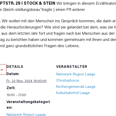
PTSTR. 29 I STOCK & STEIN
Wir bringen in diesem Erzählsal
ine Gleich-stellungsbeau˜tragte | einen Pﬂ asterer
. Wir wollen mit den Menschen ins Gespräch kommen, die darin a
d die Herausforderungen? Wie sind sie gelandet bei dem, was sie 
 aus dem letzten Jahr fort und fragen nach bei Menschen aus der 
lltag zu berichten haben und kommen gemeinsam mit ihnen und d
 und ganz grundsätzlichen Fragen des Lebens.
DETAILS
VERANSTALTER
Datum:
Netzwerk Region Laage
Christophorus
Fr., 22 Nov. 2024 19:00:00
Kirchengemeinde Laage
Zeit:
Kulturbahnhof Laage
19:00 - 21:00
Veranstaltungskategori
en:
Netzwerk Region Laage
,