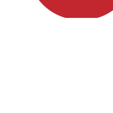
Besuche uns auf
Facebook, Instagram und YouTube!
Instagram
Facebook
YouTube
Förderung
Diese Website wurde zu 80% gefördert durch das GAK-
Regionalbudget, einem Förderprogramm des Bundes zur
Stärkung des ländlichen Raums, welches über den Landkreis
Rostock kofinanziert wird. 20% stammen aus dem Haushalt
der Gemeinden Dolgen am See, Hohen Sprenz, Wardow und
Laage.