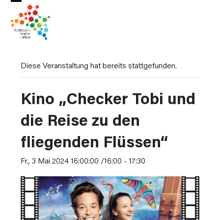
Skip
Open
Close
to
mobile
mobile
content
menu
menu
Diese Veranstaltung hat bereits stattgefunden.
Kino „Checker Tobi und
die Reise zu den
fliegenden Flüssen“
Fr., 3 Mai 2024 16:00:00 /16:00
-
17:30