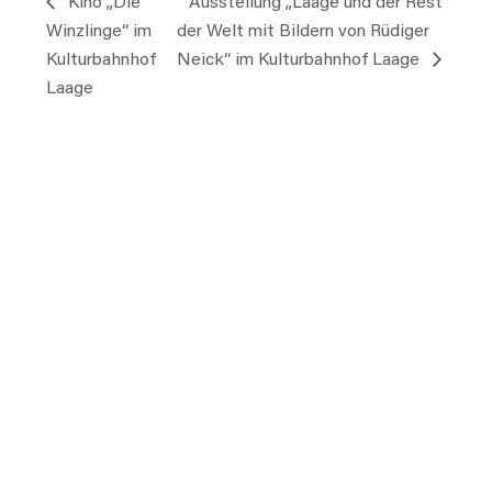
Kino „Die
Ausstellung „Laage und der Rest
Winzlinge“ im
der Welt mit Bildern von Rüdiger
Kulturbahnhof
Neick“ im Kulturbahnhof Laage
Laage