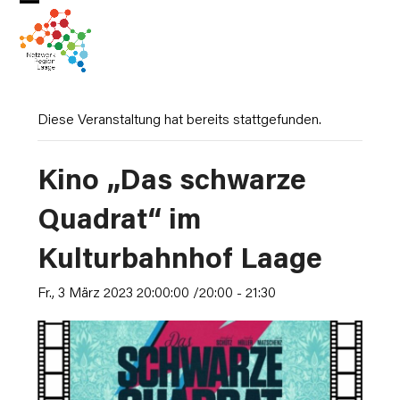
Skip
Open
Close
to
mobile
mobile
content
menu
menu
Diese Veranstaltung hat bereits stattgefunden.
Kino „Das schwarze
Quadrat“ im
Kulturbahnhof Laage
Fr., 3 März 2023 20:00:00 /20:00
-
21:30