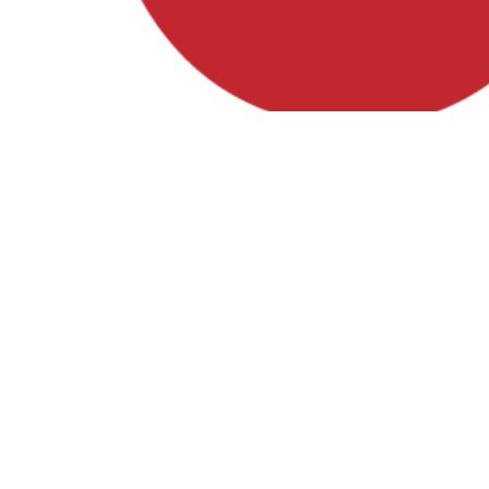
Besuche uns auf
Facebook, Instagram und YouTube!
Instagram
Facebook
YouTube
Förderung
Diese Website wurde zu 80% gefördert durch das GAK-
Regionalbudget, einem Förderprogramm des Bundes zur
Stärkung des ländlichen Raums, welches über den Landkreis
Rostock kofinanziert wird. 20% stammen aus dem Haushalt
der Gemeinden Dolgen am See, Hohen Sprenz, Wardow und