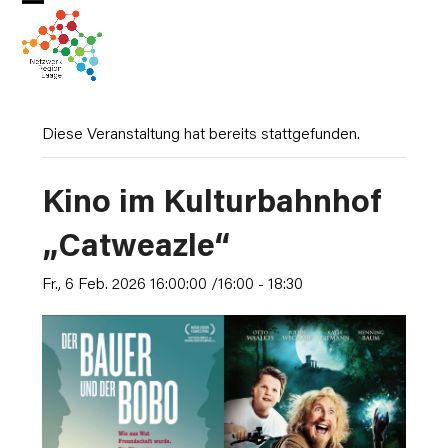
Skip
Open
Close
to
mobile
mobile
content
menu
menu
Diese Veranstaltung hat bereits stattgefunden.
Kino im Kulturbahnhof
„Catweazle“
Fr., 6 Feb. 2026 16:00:00 /16:00
-
18:30