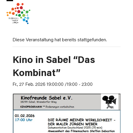
Skip
Open
Close
to
mobile
mobile
content
menu
menu
Diese Veranstaltung hat bereits stattgefunden.
Kino in Sabel “Das
Kombinat”
Fr., 27 Feb. 2026 19:00:00 /19:00
-
23:00