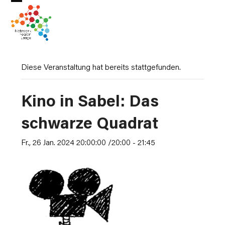
Skip
Open
Close
to
mobile
mobile
content
menu
menu
Diese Veranstaltung hat bereits stattgefunden.
Kino in Sabel: Das
schwarze Quadrat
Fr., 26 Jan. 2024 20:00:00 /20:00
-
21:45