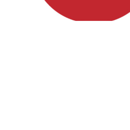
Besuche uns auf
Facebook, Instagram und YouTube!
Instagram
Facebook
YouTube
Förderung
Diese Website wurde zu 80% gefördert durch das GAK-
Regionalbudget, einem Förderprogramm des Bundes zur
Stärkung des ländlichen Raums, welches über den Landkreis
Rostock kofinanziert wird. 20% stammen aus dem Haushalt
der Gemeinden Dolgen am See, Hohen Sprenz, Wardow und
Laage.