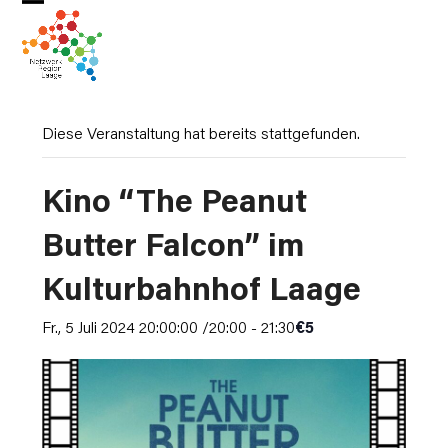
Skip
Open
Close
to
mobile
mobile
content
menu
menu
Diese Veranstaltung hat bereits stattgefunden.
Kino “The Peanut
Butter Falcon” im
Kulturbahnhof Laage
Fr., 5 Juli 2024 20:00:00 /20:00
-
21:30
€5