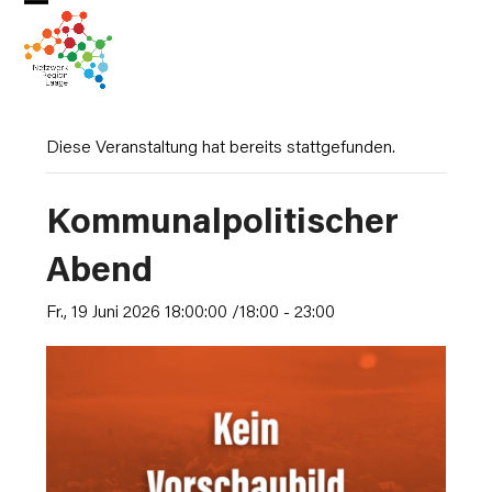
Skip
Open
Close
to
mobile
mobile
content
menu
menu
Diese Veranstaltung hat bereits stattgefunden.
Kommunalpolitischer
Abend
Fr., 19 Juni 2026 18:00:00 /18:00
-
23:00