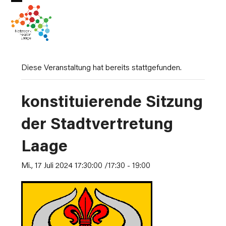
Skip
Open
Close
to
mobile
mobile
content
menu
menu
Diese Veranstaltung hat bereits stattgefunden.
konstituierende Sitzung
der Stadtvertretung
Laage
Mi., 17 Juli 2024 17:30:00 /17:30
-
19:00