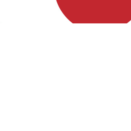
Förderung
Diese Website wurde zu 80% gefördert durch das GAK
Regionalbudget, einem Förderprogramm des Bundes z
Stärkung des ländlichen Raums, welches über den Land
Rostock kofinanziert wird. 20% stammen aus dem Haus
der Gemeinden Dolgen am See, Hohen Sprenz, Wardo
Laage.