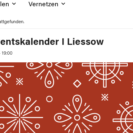
hlen
Vernetzen
attgefunden.
entskalender I Liessow
-
19:00