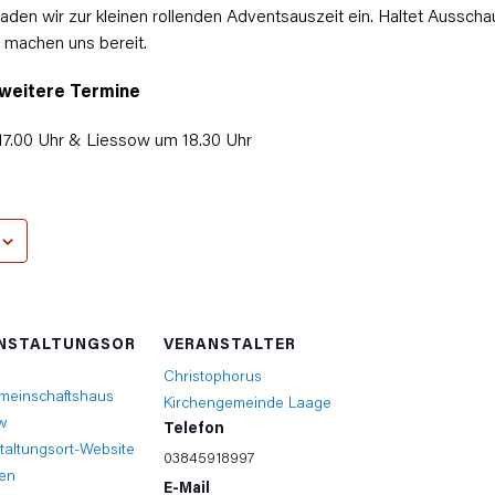
laden wir zur kleinen rollenden Advents
auszeit
ein. Haltet Aussch
 machen uns bereit.
 weitere Termine
7.00 Uhr & Liessow um 18.30 Uhr
NSTALTUNGSOR
VERANSTALTER
Christophorus
meinschaftshaus
Kirchengemeinde Laage
w
Telefon
taltungsort-Website
03845918997
en
E-Mail