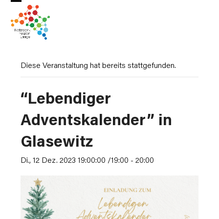
Skip
Open
Close
to
mobile
mobile
content
menu
menu
Diese Veranstaltung hat bereits stattgefunden.
“Lebendiger
Adventskalender” in
Glasewitz
Di., 12 Dez. 2023 19:00:00 /19:00
-
20:00