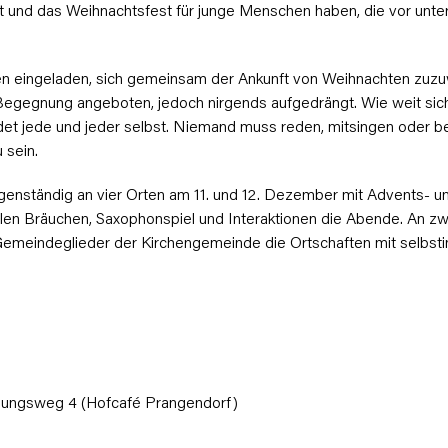
 und das Weihnachtsfest für junge Menschen haben, die vor unter
 eingeladen, sich gemeinsam der Ankunft von Weihnachten zuz
egegnung angeboten, jedoch nirgends aufgedrängt. Wie weit si
det jede und jeder selbst. Niemand muss reden, mitsingen oder be
 sein.
genständig an vier Orten am 11. und 12. Dezember mit Advents- u
nalen Bräuchen, Saxophonspiel und Interaktionen die Abende. An zw
meindeglieder der Kirchengemeinde die Ortschaften mit selbstini
dlungsweg 4 (Hofcafé Prangendorf)