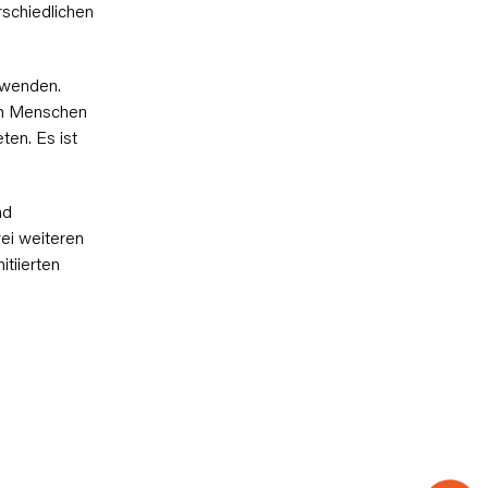
schiedlichen
uwenden.
ch Menschen
ten. Es ist
nd
ei weiteren
tiierten