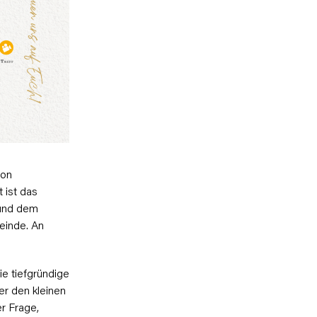
von
 ist das
 und dem
einde. An
e tiefgründige
er den kleinen
er Frage,