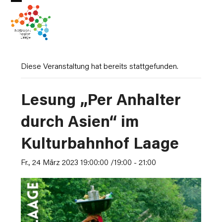
Skip
Open
Close
to
mobile
mobile
content
menu
menu
Diese Veranstaltung hat bereits stattgefunden.
Lesung „Per Anhalter
durch Asien“ im
Kulturbahnhof Laage
Fr., 24 März 2023 19:00:00 /19:00
-
21:00