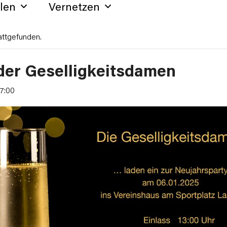
hlen
Vernetzen
attgefunden.
der Geselligkeitsdamen
17:00