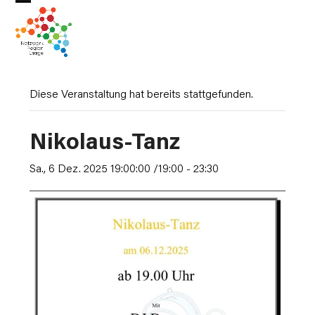
Skip
Open
Close
to
mobile
mobile
content
menu
menu
Diese Veranstaltung hat bereits stattgefunden.
Nikolaus-Tanz
Sa., 6 Dez. 2025 19:00:00 /19:00
-
23:30