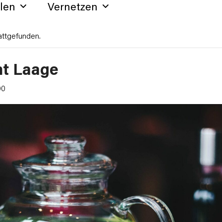
hlen
Vernetzen
attgefunden.
mt Laage
00