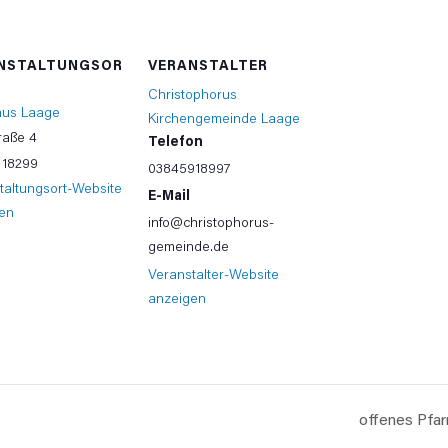
NSTALTUNGSOR
VERANSTALTER
Christophorus
aus Laage
Kirchengemeinde Laage
raße 4
Telefon
18299
03845918997
taltungsort-Website
E-Mail
en
info@christophorus-
gemeinde.de
Veranstalter-Website
anzeigen
offenes Pfa