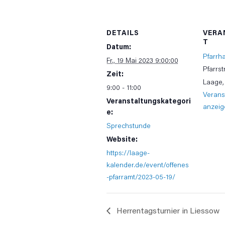
DETAILS
VERA
T
Datum:
Pfarrh
Fr., 19 Mai 2023 9:00:00
Pfarrst
Zeit:
Laage
,
9:00 - 11:00
Verans
Veranstaltungskategori
anzeig
e:
Sprechstunde
Website:
https://laage-
kalender.de/event/offenes
-pfarramt/2023-05-19/
Herrentagsturnier in Liessow