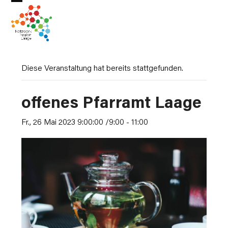
Skip
Open
Close
to
mobile
mobile
content
menu
menu
Diese Veranstaltung hat bereits stattgefunden.
offenes Pfarramt Laage
Fr., 26 Mai 2023 9:00:00 /9:00
-
11:00