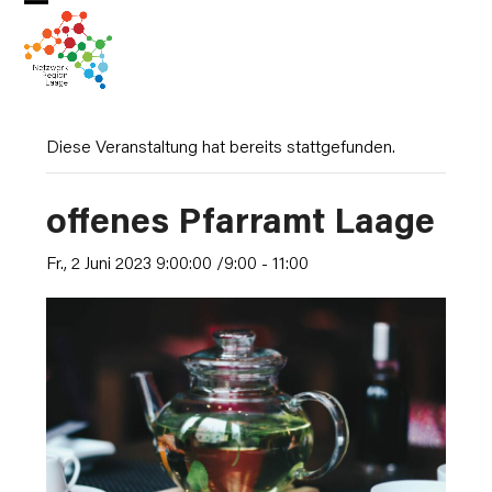
Skip
Open
Close
to
mobile
mobile
content
menu
menu
Diese Veranstaltung hat bereits stattgefunden.
offenes Pfarramt Laage
Fr., 2 Juni 2023 9:00:00 /9:00
-
11:00