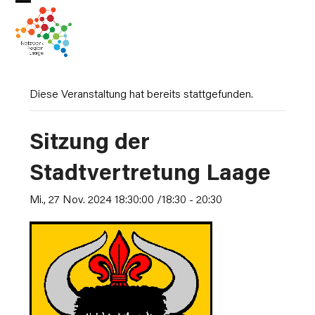
Skip
Open
Close
to
mobile
mobile
content
menu
menu
Diese Veranstaltung hat bereits stattgefunden.
Sitzung der
Stadtvertretung Laage
Mi., 27 Nov. 2024 18:30:00 /18:30
-
20:30