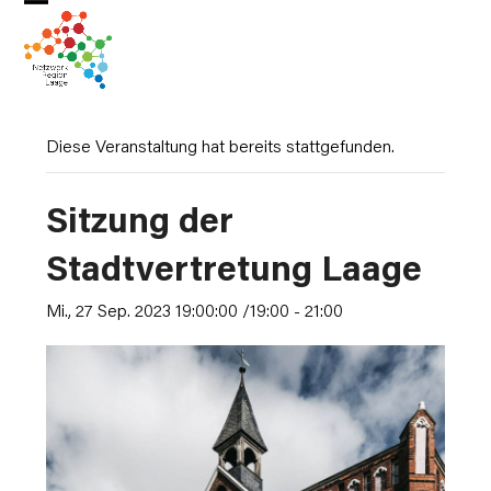
Skip
Open
Close
to
mobile
mobile
content
menu
menu
Diese Veranstaltung hat bereits stattgefunden.
Sitzung der
Stadtvertretung Laage
Mi., 27 Sep. 2023 19:00:00 /19:00
-
21:00