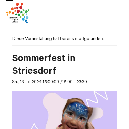
Skip
Open
Close
to
mobile
mobile
content
menu
menu
Diese Veranstaltung hat bereits stattgefunden.
Sommerfest in
Striesdorf
Sa., 13 Juli 2024 15:00:00 /15:00
-
23:30