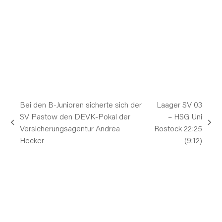
Bei den B-Junioren sicherte sich der
Laager SV 03
SV Pastow den DEVK-Pokal der
– HSG Uni
vorheriger
Nächster
Versicherungsagentur Andrea
Rostock 22:25
Beitrag:
Beitrag:
Hecker
(9:12)