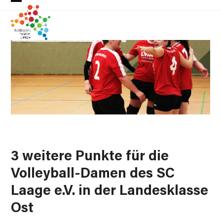
Skip
Open
Close
to
mobile
mobile
content
menu
menu
3 weitere Punkte für die
Volleyball-Damen des SC
Laage e.V. in der Landesklasse
Ost