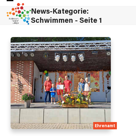
Skip
Open
Close
News-Kategorie:
to
mobile
mobile
content
Schwimmen - Seite 1
menu
menu
Ehrenamt