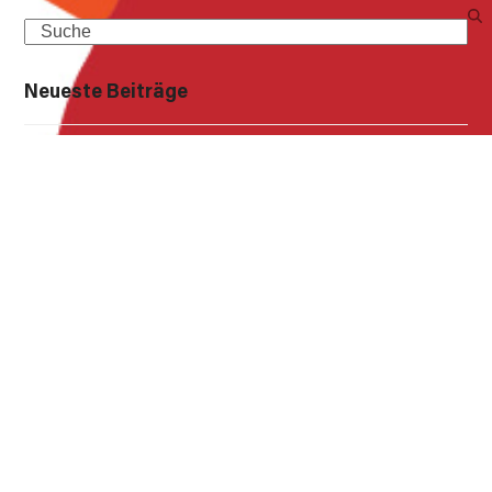
Search
Neueste Beiträge
Beetpatenschaften: Werden Sie aktiv für Laage! Gestalten
Sie Laage mit!
Einreichung Vorschläge von Persönlichkeiten zur
Auszeichnung mit der Ehrennadel
Bürgeraufruf – Teilen Sie uns Ihre Meinung mit!
Vorinformation des Straßenbauamtes Stralsund – L 13 DE
OD Hohen Sprenz
Erste Sitzung des Senioren- und Behindertenbeirates der
Stadt Laage