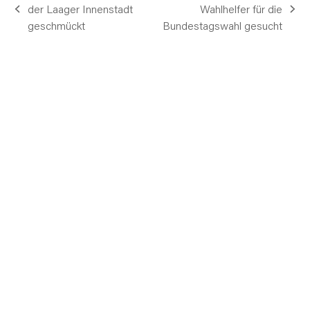
der Laager Innenstadt
Wahlhelfer für die
vorheriger
Nächster
geschmückt
Bundestagswahl gesucht
Beitrag:
Beitrag: