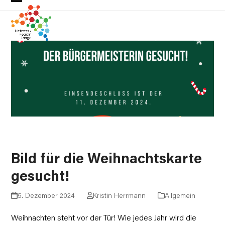
Skip
Open
Close
to
mobile
mobile
content
menu
menu
Bild für die Weihnachtskarte
gesucht!
5. Dezember 2024
Kristin Herrmann
Allgemein
Weihnachten steht vor der Tür! Wie jedes Jahr wird die