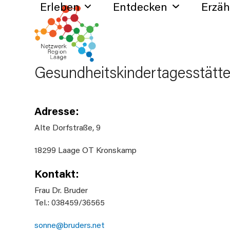
Erleben
Entdecken
Erzä
Skip
to
content
Gesundheitskindertagesstätt
Adresse:
Alte Dorfstraße, 9
18299 Laage OT Kronskamp
Kontakt:
Frau Dr. Bruder
Tel.: 038459/36565
sonne@bruders.net