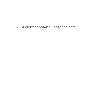
Kindertagesstätte “Knirpsenland”
vorheriger
Beitrag: