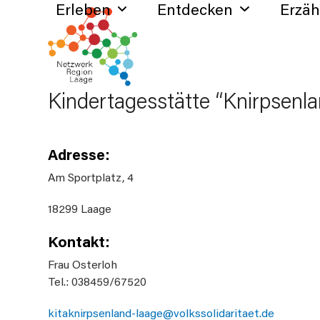
Erleben
Entdecken
Erzä
Skip
to
content
Kindertagesstätte “Knirpsenl
Adresse:
Am Sportplatz, 4
18299 Laage
Kontakt:
Frau Osterloh
Tel.: 038459/67520
kitaknirpsenland-laage@volkssolidaritaet.de