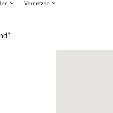
hlen
Vernetzen
and”