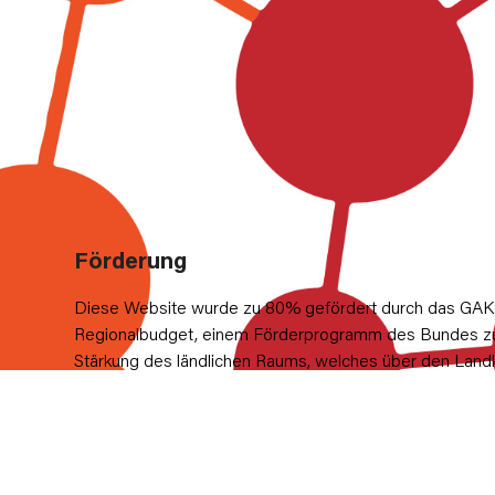
Förderung
Diese Website wurde zu 80% gefördert durch das GAK
Regionalbudget, einem Förderprogramm des Bundes z
Stärkung des ländlichen Raums, welches über den Land
Rostock kofinanziert wird. 20% stammen aus dem Haus
der Gemeinden Dolgen am See, Hohen Sprenz, Wardo
Laage.