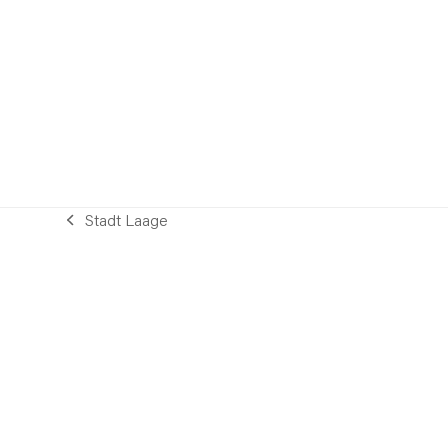
Stadt Laage
vorheriger
Beitrag: