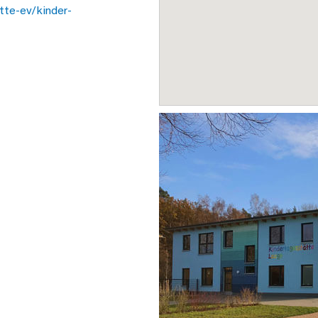
tte-ev/kinder-
t