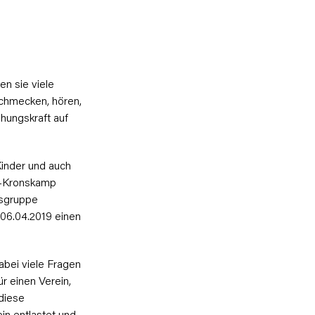
n sie viele
schmecken, hören,
hungskraft auf
 Kinder und auch
e-Kronskamp
tsgruppe
 06.04.2019 einen
abei viele Fragen
r einen Verein,
diese
in entlastet und