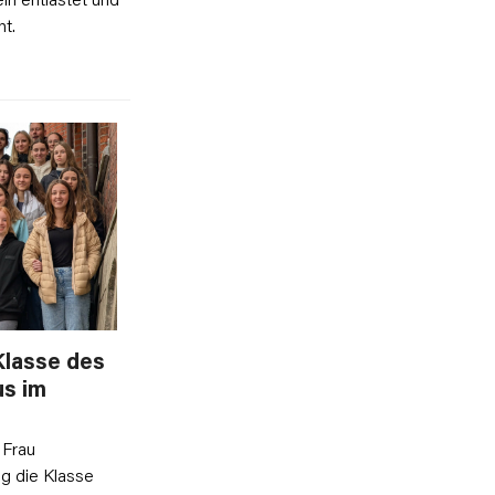
t.
Klasse des
s im
 Frau
g die Klasse