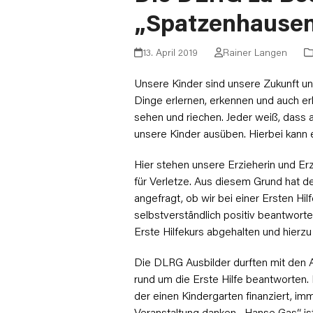
„Spatzenhause
13. April 2019
Rainer Langen
Unsere Kinder sind unsere Zukunft un
Dinge erlernen, erkennen und auch er
sehen und riechen. Jeder weiß, dass
unsere Kinder ausüben. Hierbei kann
Hier stehen unsere Erzieherin und Erzi
für Verletze. Aus diesem Grund hat
angefragt, ob wir bei einer Ersten Hi
selbstverständlich positiv beantwor
Erste Hilfekurs abgehalten und hierz
Die DLRG Ausbilder durften mit den A
rund um die Erste Hilfe beantworten. 
der einen Kindergarten finanziert, i
Veranstaltung danken. „Hanse Gas“ is