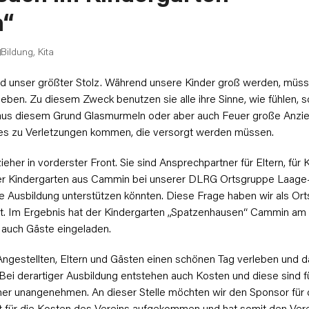
n“
Bildung
,
Kita
d unser größter Stolz. Während unsere Kinder groß werden, müsse
leben. Zu diesem Zweck benutzen sie alle ihre Sinne, wie fühlen, 
 aus diesem Grund Glasmurmeln oder aber auch Feuer große Anzie
 es zu Verletzungen kommen, die versorgt werden müssen.
eher in vorderster Front. Sie sind Ansprechpartner für Eltern, für
 der Kindergarten aus Cammin bei unserer DLRG Ortsgruppe Laag
lfe Ausbildung unterstützen könnten. Diese Frage haben wir als Or
tet. Im Ergebnis hat der Kindergarten „Spatzenhausen“ Cammin am
u auch Gäste eingeladen.
ngestellten, Eltern und Gästen einen schönen Tag verleben und d
Bei derartiger Ausbildung entstehen auch Kosten und diese sind fü
mmer unangenehmen. An dieser Stelle möchten wir den Sponsor für 
t für die Kosten des Vereins aufgekommen und hat somit den Vere