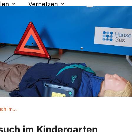
hlen
Vernetzen
uch im…
such im Kindergarten