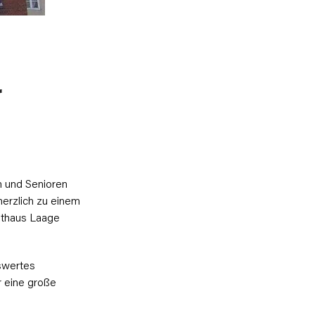
r
n und Senioren
 herzlich zu einem
Rathaus Laage
swertes
 eine große