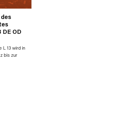
 des
tes
13 DE OD
 L 13 wird in
 bis zur