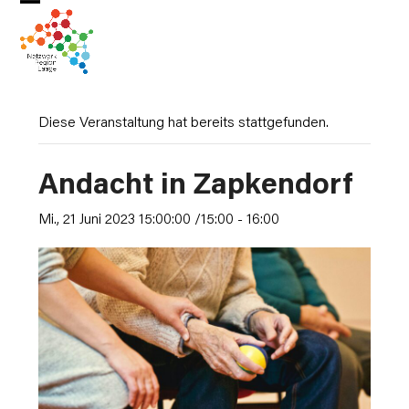
Skip
Open
Close
to
mobile
mobile
content
menu
menu
Diese Veranstaltung hat bereits stattgefunden.
Andacht in Zapkendorf
Mi., 21 Juni 2023 15:00:00 /15:00
-
16:00