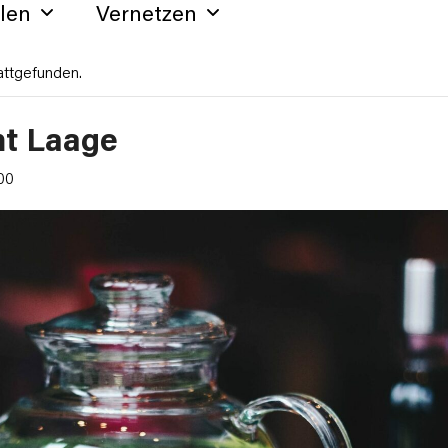
hlen
Vernetzen
attgefunden.
mt Laage
:00