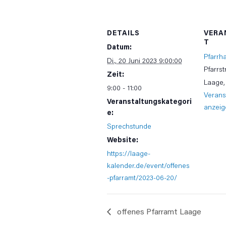
DETAILS
VERA
T
Datum:
Pfarrh
Di., 20 Juni 2023 9:00:00
Pfarrst
Zeit:
Laage
,
9:00 - 11:00
Verans
Veranstaltungskategori
anzeig
e:
Sprechstunde
Website:
https://laage-
kalender.de/event/offenes
-pfarramt/2023-06-20/
offenes Pfarramt Laage