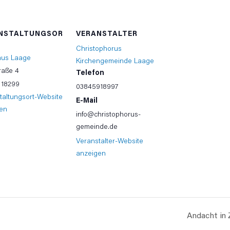
NSTALTUNGSOR
VERANSTALTER
Christophorus
aus Laage
Kirchengemeinde Laage
raße 4
Telefon
18299
03845918997
taltungsort-Website
E-Mail
en
info@christophorus-
gemeinde.de
Veranstalter-Website
anzeigen
Andacht in