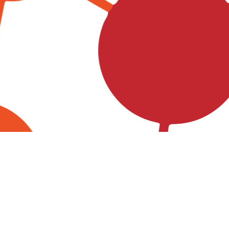
Förderung
Diese Website wurde zu 80% gefördert durch das GAK
Regionalbudget, einem Förderprogramm des Bundes z