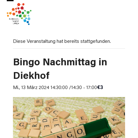
Skip
Open
Close
to
mobile
mobile
content
menu
menu
Diese Veranstaltung hat bereits stattgefunden.
Bingo Nachmittag in
Diekhof
Mi., 13 März 2024 14:30:00 /14:30
-
17:00
€3