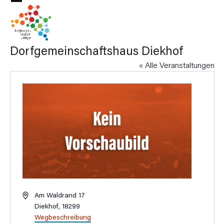
Skip
Open
Close
to
mobile
mobile
content
menu
menu
Dorfgemeinschaftshaus Diekhof
« Alle Veranstaltungen
Adresse
Am Waldrand 17
Diekhof
,
18299
Wegbeschreibung