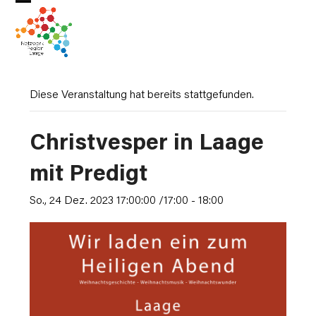
Skip
Open
Close
to
mobile
mobile
content
menu
menu
Diese Veranstaltung hat bereits stattgefunden.
Christvesper in Laage
mit Predigt
So., 24 Dez. 2023 17:00:00 /17:00
-
18:00