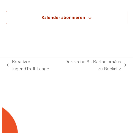
Veransta
Kalender abonnieren
Kreativer
Dorfkirche St. Bartholomäus
vorheriger
Nächster
JugendTreff Laage
zu Recknitz
Beitrag:
Beitrag: