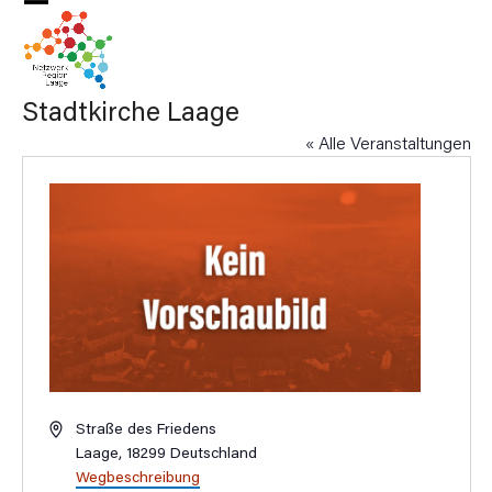
Skip
Open
Close
to
mobile
mobile
content
menu
menu
Stadtkirche Laage
« Alle Veranstaltungen
Adresse
Straße des Friedens
Laage
,
18299
Deutschland
Wegbeschreibung