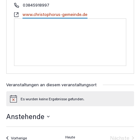
Telefon
03845918997
Webseite
www.christophorus-gemeinde.de
Veranstaltungen an diesem veranstaltungsort
Es wurden keine Ergebnisse gefunden.
Hinweis
Anstehende
Datum
wählen.
Heute
Nächste
Veranstaltungen
Vorherige