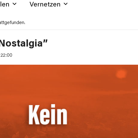
hlen
Vernetzen
attgefunden.
“Nostalgia”
-
22:00