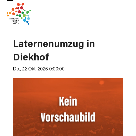
Skip
Open
Close
to
mobile
mobile
content
menu
menu
Laternenumzug in
Diekhof
Do., 22 Okt. 2026 0:00:00