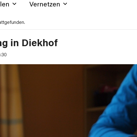
hlen
Vernetzen
attgefunden.
g in Diekhof
6:30