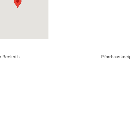
n Recknitz
Pfarrhausknei