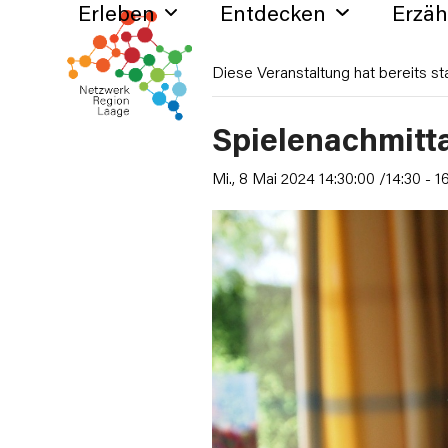
Erleben
Entdecken
Erzä
Skip
to
content
Diese Veranstaltung hat bereits st
Spielenachmitta
Mi., 8 Mai 2024 14:30:00 /14:30
-
1