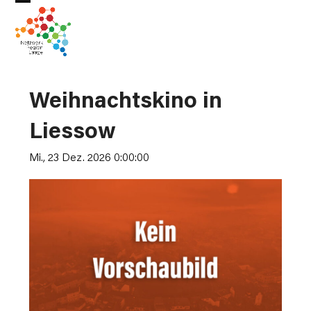
Skip
Open
Close
to
mobile
mobile
content
menu
menu
Weihnachtskino in
Liessow
Mi., 23 Dez. 2026 0:00:00