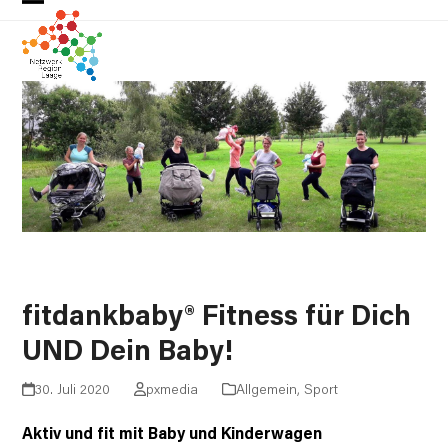
Skip
Open
Close
to
mobile
mobile
content
menu
menu
fitdankbaby® Fitness für Dich
UND Dein Baby!
30. Juli 2020
pxmedia
Allgemein
,
Sport
Aktiv und fit mit Baby und Kinderwagen