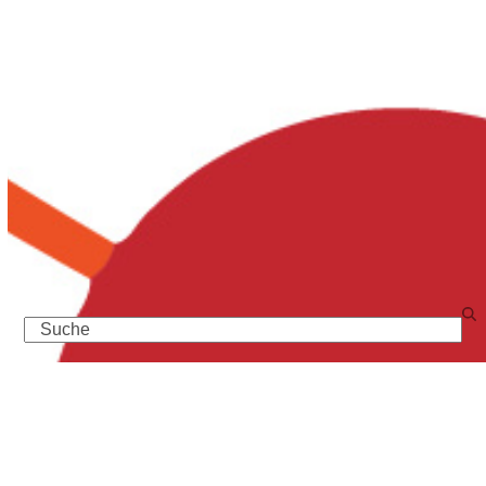
Search
Neueste Beiträge
Beetpatenschaften: Werden Sie aktiv für Laage! Gestalten
Sie Laage mit!