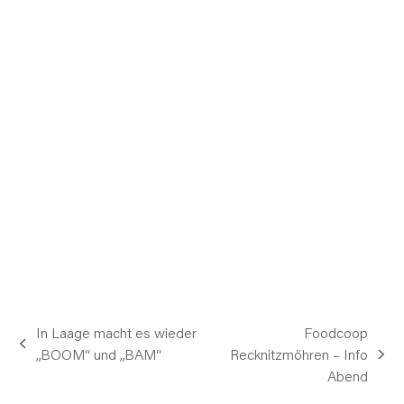
In Laage macht es wieder
Foodcoop
vorheriger
„BOOM“ und „BAM“
Recknitzmöhren – Info
Nächster
Beitrag:
Abend
Beitrag: